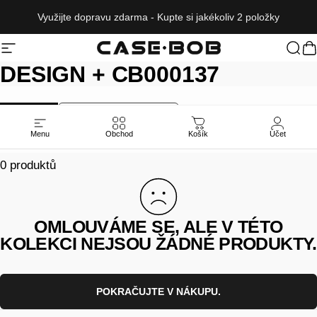
Přeskočit na obsah
Využijte dopravu zdarma - Kupte si jakékoliv 2 položky
Navigace na webu
CASE·BOB
Hled
K
DESIGN
+
CB000137
ALL
NEW RELEASES
Menu
Obchod
Košík
Účet
0 produktů
OMLOUVÁME SE, ALE V TÉTO
KOLEKCI NEJSOU ŽÁDNÉ PRODUKTY.
POKRAČUJTE V NÁKUPU.