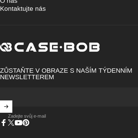
O nás
Kontaktujte nás
CASE·BOB
ZŮSTAŇTE V OBRAZE S NAŠÍM TÝDENNÍM
NEWSLETTEREM
Zadejte svůj e-mail
Facebook
X (Twitter)
YouTube
Pinterest