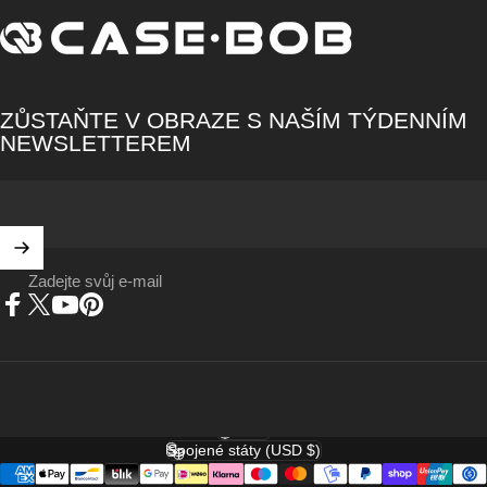
CASE·BOB
ZŮSTAŇTE V OBRAZE S NAŠÍM TÝDENNÍM
NEWSLETTEREM
Zadejte svůj e-mail
Facebook
X (Twitter)
YouTube
Pinterest
Čeština
Jazyk
Spojené státy (USD $)
Země/region