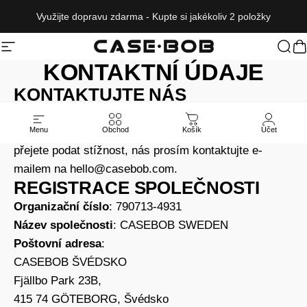
Přeskočit na obsah
Využijte dopravu zdarma - Kupte si jakékoliv 2 položky
Navigace na webu
CASE·BOB
Hled
K
KONTAKTNÍ ÚDAJE
KONTAKTUJTE NÁS
Pro více informací o našich zásadách ochrany
Menu
Obchod
Košík
Účet
soukromí, pokud máte nějaké dotazy, nebo pokud si
přejete podat stížnost, nás prosím kontaktujte e-
mailem na
hello@casebob.com
.
REGISTRACE SPOLEČNOSTI
Organizační číslo
: 790713-4931
Název společnosti
: CASEBOB SWEDEN
Poštovní adresa
:
CASEBOB ŠVÉDSKO
Fjällbo Park 23B,
415 74 GÖTEBORG, Švédsko