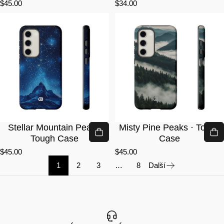
$45.00
$34.00
Stellar Mountain Peak ·
Misty Pine Peaks · Tough
Tough Case
Case
$45.00
$45.00
1
2
3
…
8
Další