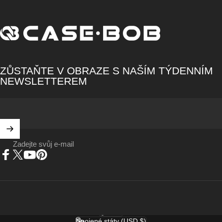
CASE·BOB
ZŮSTAŇTE V OBRAZE S NAŠÍM TÝDENNÍM
NEWSLETTEREM
Zadejte svůj e-mail
Facebook
X (Twitter)
YouTube
Pinterest
Čeština
Jazyk
Spojené státy (USD $)