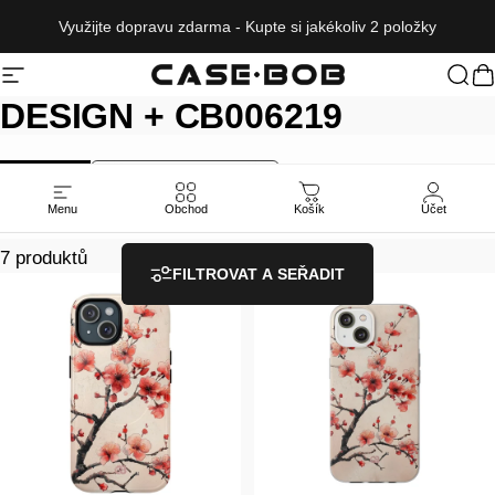
Přeskočit na obsah
Využijte dopravu zdarma - Kupte si jakékoliv 2 položky
Navigace na webu
CASE·BOB
Hled
K
DESIGN
+
CB006219
ALL
NEW RELEASES
Menu
Obchod
Košík
Účet
7 produktů
FILTROVAT A SEŘADIT